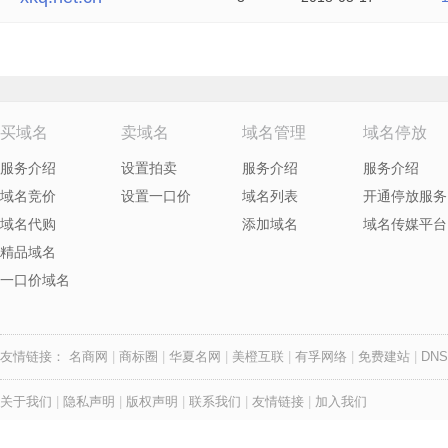
买域名
卖域名
域名管理
域名停放
服务介绍
设置拍卖
服务介绍
服务介绍
域名竞价
设置一口价
域名列表
开通停放服务
域名代购
添加域名
域名传媒平台
精品域名
一口价域名
友情链接：
名商网
|
商标圈
|
华夏名网
|
美橙互联
|
有孚网络
|
免费建站
|
DNS
关于我们
|
隐私声明
|
版权声明
|
联系我们
|
友情链接
|
加入我们