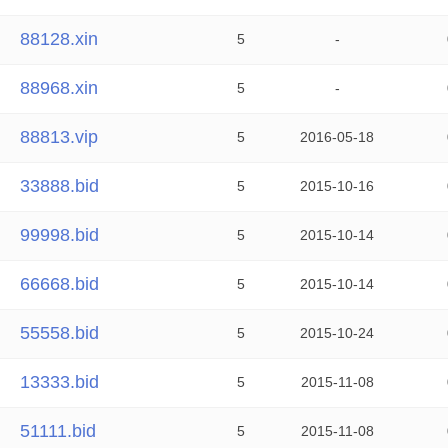
88128.xin
5
-
88968.xin
5
-
88813.vip
5
2016-05-18
33888.bid
5
2015-10-16
99998.bid
5
2015-10-14
66668.bid
5
2015-10-14
55558.bid
5
2015-10-24
13333.bid
5
2015-11-08
51111.bid
5
2015-11-08