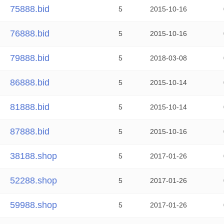
75888.bid
5
2015-10-16
76888.bid
5
2015-10-16
79888.bid
5
2018-03-08
86888.bid
5
2015-10-14
81888.bid
5
2015-10-14
87888.bid
5
2015-10-16
38188.shop
5
2017-01-26
52288.shop
5
2017-01-26
59988.shop
5
2017-01-26