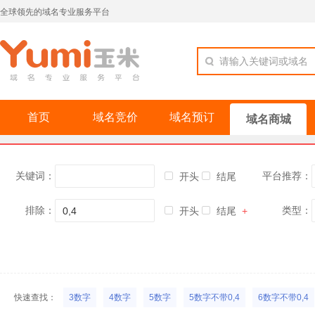
全球领先的域名专业服务平台
请输入关键词或域名
首页
域名竞价
域名预订
域名商城
关键词：
平台推荐：
开头
结尾
排除：
类型：
开头
结尾
+
快速查找：
3数字
4数字
5数字
5数字不带0,4
6数字不带0,4