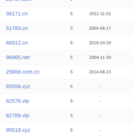
36171.cn
5
2012-11-01
51783.cn
5
2004-08-17
66912.cn
5
2019-10-29
96665.net
5
2004-11-30
25866.com.cn
5
2014-08-23
95558.xyz
5
-
82576.vip
5
-
82789.vip
5
-
95518.xyz
5
-