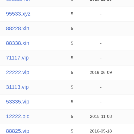
95533.xyz
5
-
88228.xin
5
-
88338.xin
5
-
71117.vip
5
-
22222.vip
5
2016-06-09
31113.vip
5
-
53335.vip
5
-
12222.bid
5
2015-11-08
88825.vip
5
2016-05-18