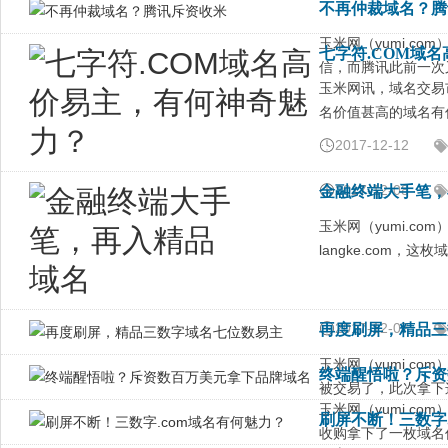
不再仲裁域名？腾
玉米网（yumi.c
七字符.COM域
信，而腾讯此前一次
玉米网讯，域名交易
名价值甚高的域名有
2017-12-12
2017-12-08
金融终端大手笔，
玉米网（yumi.c
langke.com，
2017-12-07
再度刷屏，精品三
玉米网（yumi.c
终端醒悟啦？斥资
被交易了，此次拿下
玉米网（yumi.c
刷屏不断！三数字.
收购拿下了一枚域名