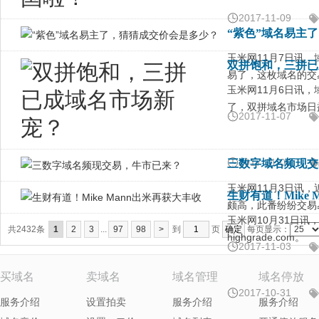
2017-11-09
“紫色”域名易主
玉米网11月7日讯，
双拼饱和，三拼已
易了，这枚域名的交
玉米网11月6日讯，
了，双拼域名市场日
2017-11-07
2017-11-06
三数字域名频现交
玉米网11月3日讯
生财有道！Mike
颇高，此番纷纷交易
玉米网10月31日讯
共2432条
1
2
3
...
97
98
>
到
页
每页显示：
highgrade.com。
2017-11-03
买域名
卖域名
域名管理
域名停放
2017-10-31
服务介绍
设置拍卖
服务介绍
服务介绍