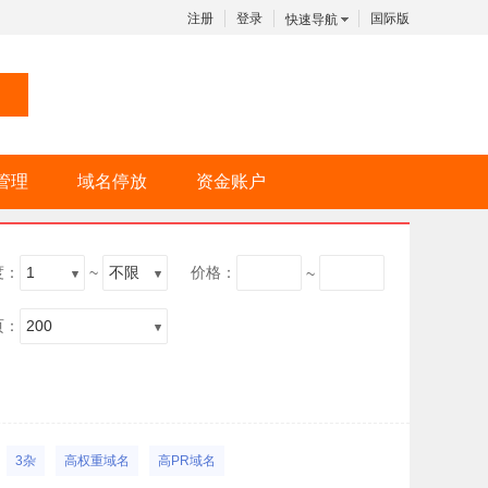
注册
登录
国际版
快速导航
管理
域名停放
资金账户
度：
~
价格：
~
页：
3杂
高权重域名
高PR域名