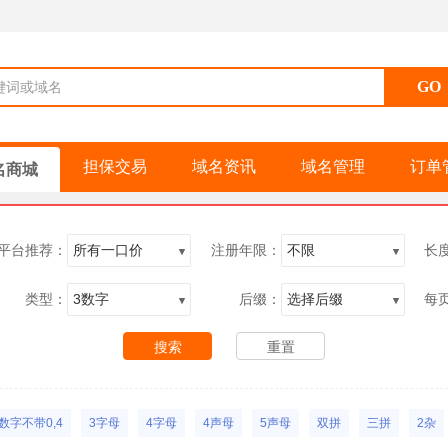
键词或域名
担保交易
域名资讯
域名管理
订单
名商城
平台推荐：
注册年限：
长
类型：
后缀：
每
数字不带0,4
3字母
4字母
4声母
5声母
双拼
三拼
2杂