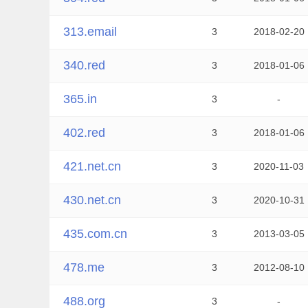
313.email
3
2018-02-20
340.red
3
2018-01-06
365.in
3
-
402.red
3
2018-01-06
421.net.cn
3
2020-11-03
430.net.cn
3
2020-10-31
435.com.cn
3
2013-03-05
478.me
3
2012-08-10
488.org
3
-