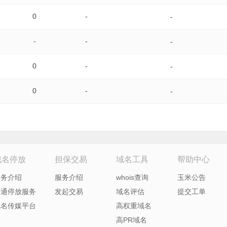
0
-
-
-
-
-
0
-
-
0
-
-
域名停放
担保交易
域名工具
帮助中心
服务介绍
服务介绍
whois查询
玉米公告
开通停放服务
发起交易
域名评估
提交工单
域名传媒平台
高权重域名
高PR域名