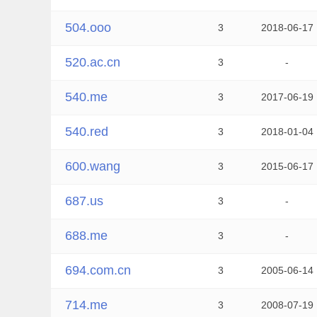
504.ooo
3
2018-06-17
520.ac.cn
3
-
540.me
3
2017-06-19
540.red
3
2018-01-04
600.wang
3
2015-06-17
687.us
3
-
688.me
3
-
694.com.cn
3
2005-06-14
714.me
3
2008-07-19