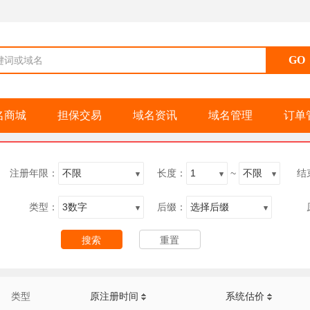
键词或域名
名商城
担保交易
域名资讯
域名管理
订单
注册年限：
长度：
~
结
类型：
后缀：
类型
原注册时间
系统估价