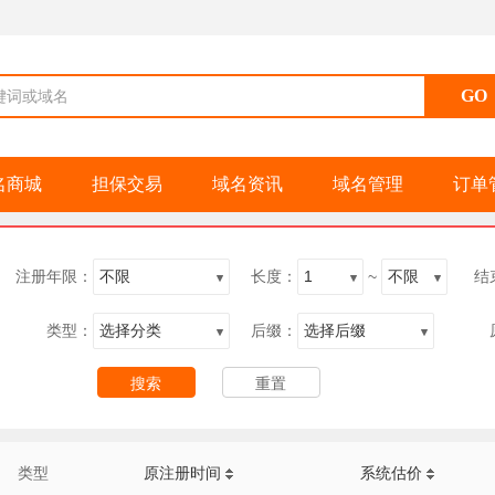
键词或域名
名商城
担保交易
域名资讯
域名管理
订单
注册年限：
长度：
~
结
类型：
后缀：
类型
原注册时间
系统估价