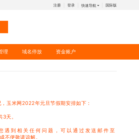
注册
登录
国际版
快速导航
管理
域名停放
资金账户
，玉米网2022年元旦节假期安排如下：
共3天。
遇到相关任何问题，可以通过发送邮件至
成不便敬请谅解。