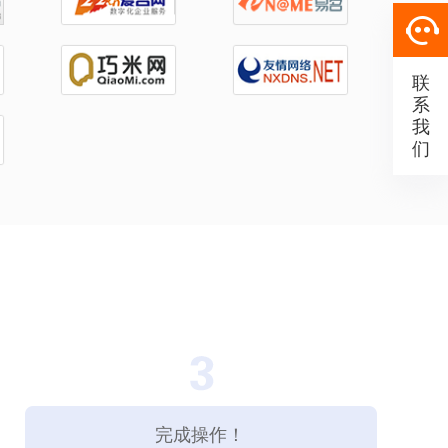
联
系
我
们
完成操作！