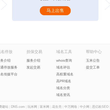
马上出售
域名停放
担保交易
域名工具
帮助中心
服务介绍
服务介绍
whois查询
玉米公告
开通停放服务
发起交易
域名评估
提交工单
域名传媒平台
高权重域名
高PR域名
域名分类
域名资讯
费建站
|
DNS.com
|
玩米网
|
富米网
|
花生壳
|
中万网络
|
中介网
|
思亿欧SEO