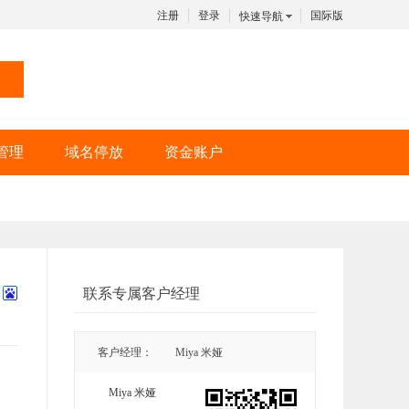
注册
登录
国际版
快速导航
管理
域名停放
资金账户
联系专属客户经理
客户经理：
Miya 米娅
Miya 米娅