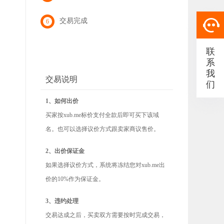
交易完成
6
联
系
我
交易说明
们
1、如何出价
买家按xub.me标价支付全款后即可买下该域
名。也可以选择议价方式跟卖家商议售价。
2、出价保证金
如果选择议价方式，系统将冻结您对xub.me出
价的10%作为保证金。
3、违约处理
交易达成之后，买卖双方需要按时完成交易，