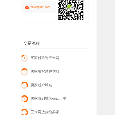
miya#yumi.com
交易流程
买家付款到玉米网
1
买家填写过户信息
2
卖家过户域名
3
买家收到域名确认订单
4
玉米网放款给卖家
5