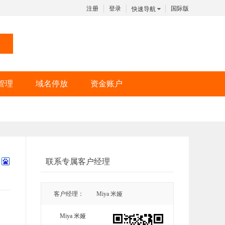
注册
登录
国际版
快速导航
管理
域名停放
资金账户
联系专属客户经理
客户经理：
Miya 米娅
Miya 米娅