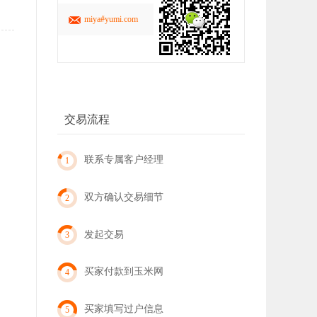
miya#yumi.com
交易流程
联系专属客户经理
1
双方确认交易细节
2
发起交易
3
买家付款到玉米网
4
买家填写过户信息
5