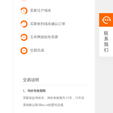
卖家过户域名
6
买家收到域名确认订单
7
联
玉米网放款给卖家
8
系
我
们
交易完成
9
交易说明
1、询价有效期限
买家发起询价后，询价有效期为 15天，15天后
系统默认取消tax.cn的委托交易。