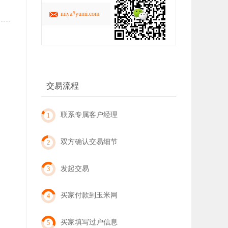
miya#yumi.com
交易流程
联系专属客户经理
1
双方确认交易细节
2
发起交易
3
买家付款到玉米网
4
买家填写过户信息
5