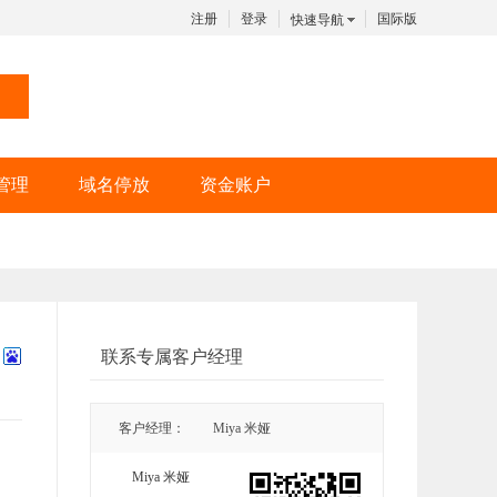
注册
登录
国际版
快速导航
管理
域名停放
资金账户
联系专属客户经理
客户经理：
Miya 米娅
Miya 米娅