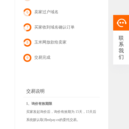
卖家过户域名
6
买家收到域名确认订单
7
联
玉米网放款给卖家
8
系
我
们
交易完成
9
交易说明
1、询价有效期限
买家发起询价后，询价有效期为 15天，15天后
系统默认取消mfpay.cn的委托交易。