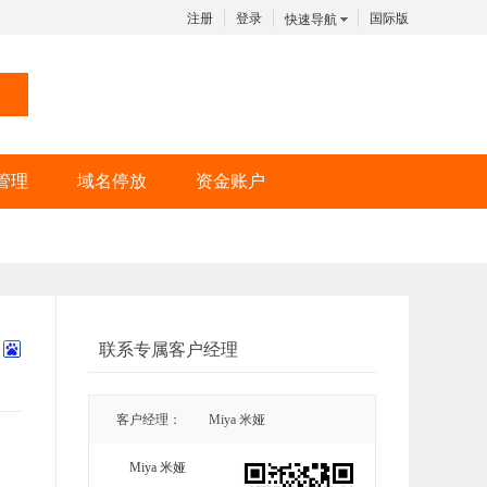
注册
登录
国际版
快速导航
管理
域名停放
资金账户
联系专属客户经理
客户经理：
Miya 米娅
Miya 米娅