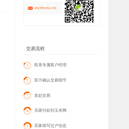
miya#yumi.com
交易流程
联系专属客户经理
1
双方确认交易细节
2
发起交易
3
买家付款到玉米网
4
买家填写过户信息
5