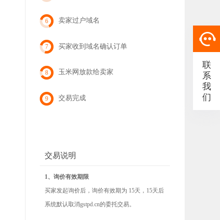
卖家过户域名
6
买家收到域名确认订单
7
联
玉米网放款给卖家
8
系
我
们
交易完成
9
交易说明
1、询价有效期限
买家发起询价后，询价有效期为 15天，15天后
系统默认取消gstpd.cn的委托交易。