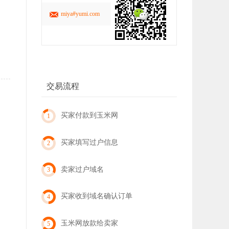
miya#yumi.com
交易流程
买家付款到玉米网
1
买家填写过户信息
2
卖家过户域名
3
买家收到域名确认订单
4
玉米网放款给卖家
5