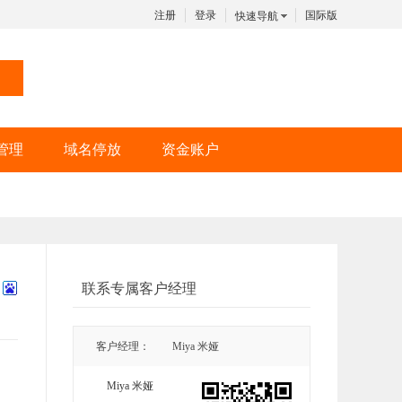
注册
登录
国际版
快速导航
管理
域名停放
资金账户
联系专属客户经理
客户经理：
Miya 米娅
Miya 米娅