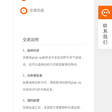
交易完成
6
联
系
我
交易说明
们
1、如何出价
买家按gbqk.vip标价支付全款后即可买下该域
名。也可以选择议价方式跟卖家商议售价。
2、出价保证金
如果选择议价方式，系统将冻结您对gbqk.vip
出价的10%作为保证金。
3、违约处理
交易达成之后，买卖双方需要按时完成交易，