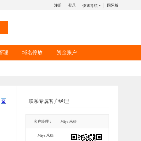
注册
登录
国际版
快速导航
管理
域名停放
资金账户
联系专属客户经理
客户经理：
Miya 米娅
Miya 米娅