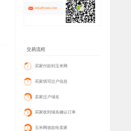
miya#yumi.com
交易流程
买家付款到玉米网
1
买家填写过户信息
2
卖家过户域名
3
买家收到域名确认订单
4
玉米网放款给卖家
5