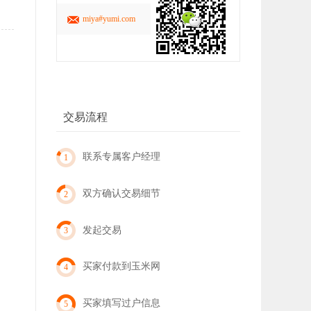
miya#yumi.com
交易流程
联系专属客户经理
1
双方确认交易细节
2
发起交易
3
买家付款到玉米网
4
买家填写过户信息
5