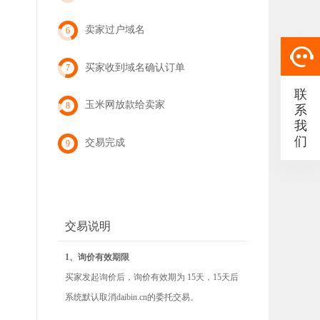
卖家过户域名
6
买家收到域名确认订单
7
联
玉米网放款给卖家
8
系
我
们
交易完成
9
交易说明
1、询价有效期限
买家发起询价后，询价有效期为 15天，15天后
系统默认取消daibin.cn的委托交易。