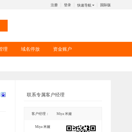
注册
登录
国际版
快速导航
管理
域名停放
资金账户
联系专属客户经理
客户经理：
Miya 米娅
Miya 米娅