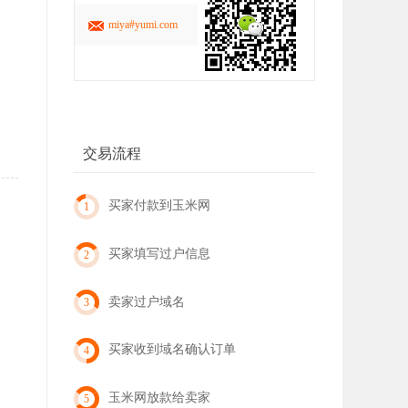
miya#yumi.com
交易流程
买家付款到玉米网
1
买家填写过户信息
2
卖家过户域名
3
买家收到域名确认订单
4
玉米网放款给卖家
5