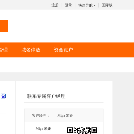
注册
登录
国际版
快速导航
管理
域名停放
资金账户
联系专属客户经理
客户经理：
Miya 米娅
Miya 米娅