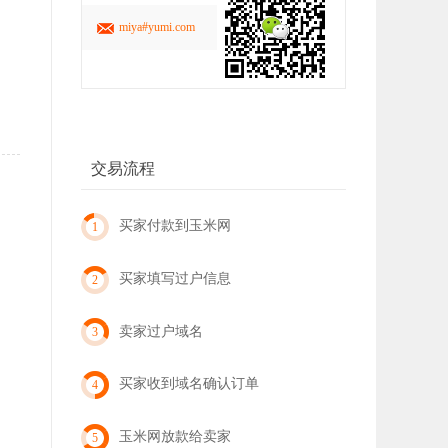
miya#yumi.com
交易流程
买家付款到玉米网
1
买家填写过户信息
2
卖家过户域名
3
买家收到域名确认订单
4
玉米网放款给卖家
5