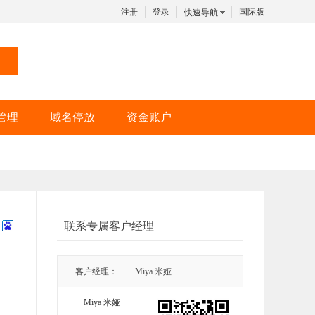
注册
登录
国际版
快速导航
管理
域名停放
资金账户
联系专属客户经理
客户经理：
Miya 米娅
Miya 米娅