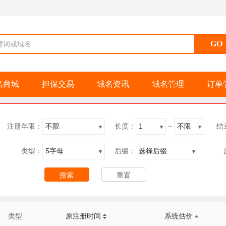
键词或域名
名商城
担保交易
域名资讯
域名管理
订单
注册年限：
长度：
~
结
类型：
后缀：
类型
原注册时间
系统估价